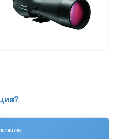
ция?
льтацию,